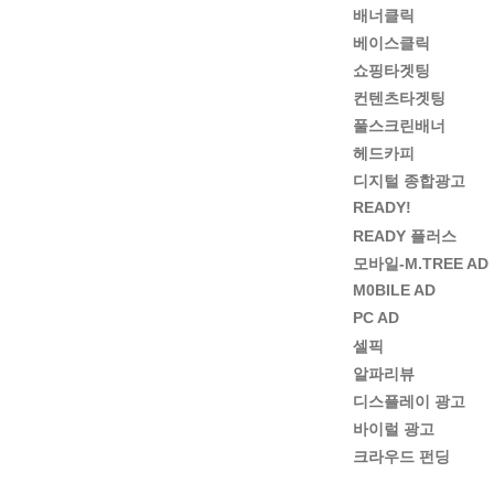
배너클릭
베이스클릭
쇼핑타겟팅
컨텐츠타겟팅
풀스크린배너
헤드카피
디지털 종합광고
READY!
READY 플러스
모바일-M.TREE AD
M0BILE AD
PC AD
셀픽
알파리뷰
디스플레이 광고
바이럴 광고
크라우드 펀딩