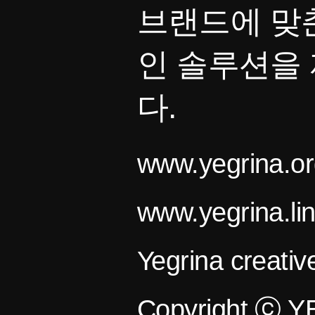
브랜드에 맞
인 솔루션을
다.
www.yegrina.or
www.yegrina.li
Yegrina creativ
Copyright ⓒ 