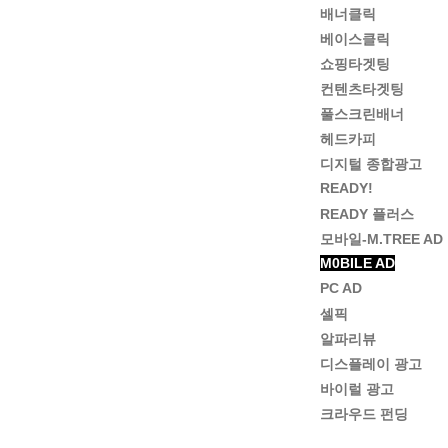
배너클릭
베이스클릭
쇼핑타겟팅
컨텐츠타겟팅
풀스크린배너
헤드카피
디지털 종합광고
READY!
READY 플러스
모바일-M.TREE AD
M0BILE AD
PC AD
셀픽
알파리뷰
디스플레이 광고
바이럴 광고
크라우드 펀딩