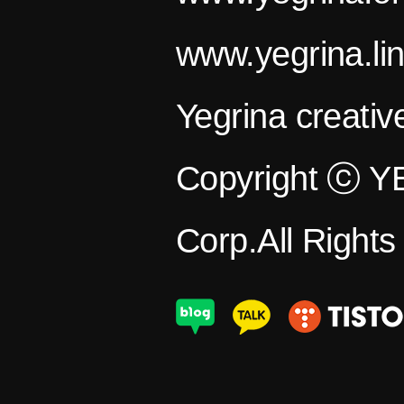
www.yegrina.li
Yegrina creativ
Copyright ⓒ 
Corp.All Right