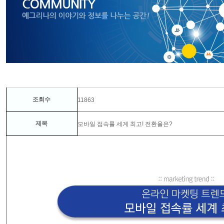
조회수
11863
제목
모바일 접속률 세계 최고! 전환율은?