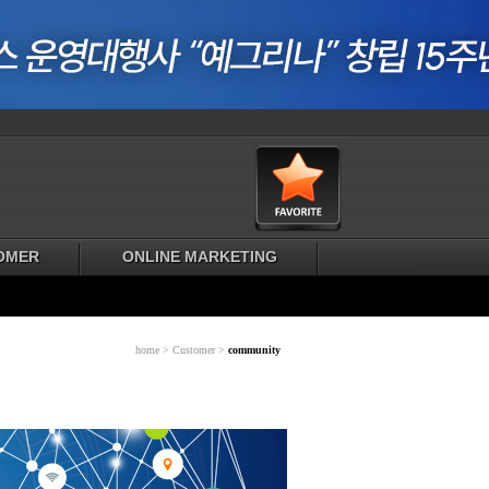
OMER
ONLINE MARKETING
home > Customer >
community