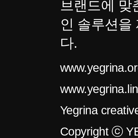
브랜드에 맞
인 솔루션을
다.
www.yegrina.or
www.yegrina.li
Yegrina creativ
Copyright ⓒ 