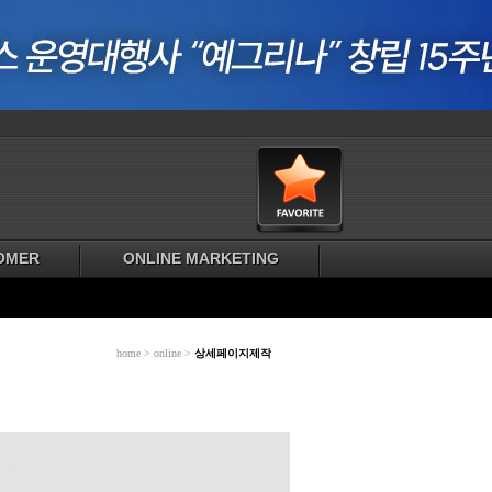
OMER
ONLINE MARKETING
home > online >
상세페이지제작