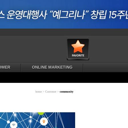
OMER
ONLINE MARKETING
home > Customer >
community